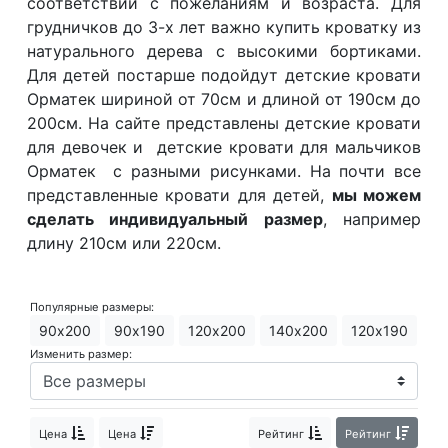
соответствии с пожеланиям и возраста. Для
О компании
грудничков до 3-х лет важно купить кроватку из
натурального дерева с высокими бортиками.
Контакты
Для детей постарше подойдут детские кровати
Доставка по городу
Орматек шириной от 70см и длиной от 190см до
200см. На сайте представлены детские кровати
для девочек и детские кровати для мальчиков
Орматек с разными рисунками. На почти все
представленные кровати для детей,
мы можем
сделать индивидуальный размер
, например
длину 210см или 220см.
Популярные размеры:
90х200
90х190
120х200
140х200
120х190
Изменить размер:
Цена
Цена
Рейтинг
Рейтинг