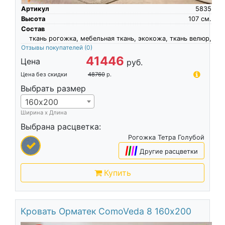
Артикул
5835
Высота
107
см.
Состав
ткань рогожка, мебельная ткань, экокожа, ткань велюр,
Отзывы покупателей
(0)
41446
Цена
руб.
Цена без скидки
48760
р.
Выбрать размер
160х200
Ширина х Длина
Выбрана расцветка:
Рогожка Тетра Голубой
|
|
|
|
Другие расцветки
Купить
Кровать Орматек ComoVeda 8 160х200