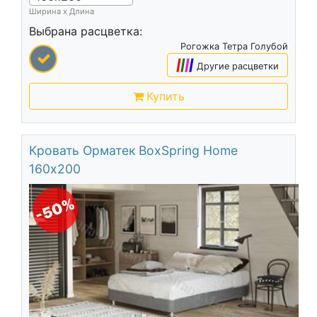
Ширина х Длина
Выбрана расцветка:
Рогожка Тетра Голубой
|
|
|
|
Другие расцветки
Купить
Кровать Орматек BoxSpring Home
160х200
-50%