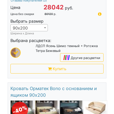
Отзывы покупателей
(3)
28042
Цена
руб.
Цена без скидки
80120
р.
Выбрать размер
90х200
Ширина х Длина
Выбрана расцветка:
ЛДСП Ясень Шимо темный + Рогожка
Тетра Бежевый
|
|
|
|
Другие расцветки
Купить
Кровать Орматек Bono с основанием и
ящиком 90х200
-40%