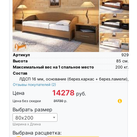
Артикул
929
Высота
85
см.
Максимальный вес на 1 спальное место
200
кг.
Состав
ЛДСП 16 мм, основание (берез.каркас + берез.ламели),
Отзывы покупателей
(2)
14278
Цена
руб.
Цена без скидки
31730
р.
Выбрать размер
80х200
Ширина х Длина
Выбрана расцветка: