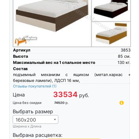
Артикул
3853
Высота
85
см.
Максимальный вес на 1 спальное место
130
кг.
Состав
подъемный механизм с ящиком (метал.каркас +
березовые ламели), ЛДСП 16 мм,
Отзывы покупателей
(1)
33534
Цена
руб.
Цена без скидки
74520
р.
Выбрать размер
160х200
Ширина х Длина
Выбрана расцветка: