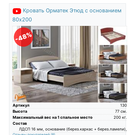
Кровать Орматек Этюд с основанием
80х200
-48%
Артикул
130
Высота
77
см.
Максимальный вес на 1 спальное место
200
кг.
Состав
ЛДСП 16 мм, основание (берез.каркас + берез.ламели),
Отзывы покупателей
(8)