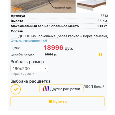
Артикул
3813
Высота
85
см.
Максимальный вес на 1 спальное место
130
кг.
Состав
ЛДСП 16 мм, основание (берез.каркас + берез.ламели),
Отзывы покупателей
(2)
18996
Цена
руб.
Цена без скидки
31660
р.
Выбрать размер
160х200
Ширина х Длина
Выбрана расцветка:
ЛДСП Белый
|
|
|
|
Другие расцветки
Купить