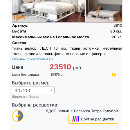
Артикул
3810
Высота
90
см.
Максимальный вес на 1 спальное место
120
кг.
Состав
ткань велюр, ЛДСП 16 мм, ткань рогожка, мебельная
ткань, экокожа, ткань флок, основание из фанеры,
Отзывы покупателей
(1)
23510
Цена
руб.
Цена без скидки
67170
р.
Выбрать размер
90х200
Ширина х Длина
Выбрана расцветка:
ЛДСП Белый + Рогожка Тетра Голубой
|
|
|
|
Другие расцветки