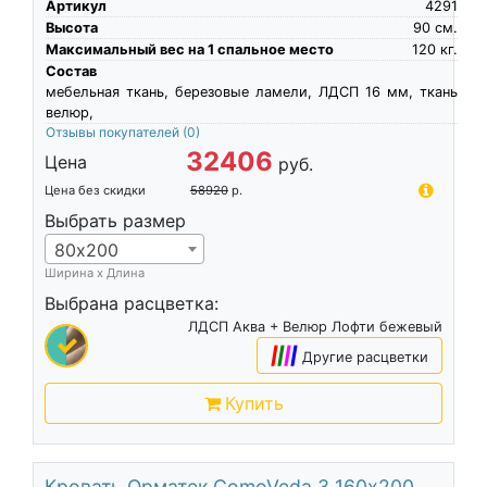
Артикул
4291
Высота
90
см.
Максимальный вес на 1 спальное место
120
кг.
Состав
мебельная ткань, березовые ламели, ЛДСП 16 мм, ткань
велюр,
Отзывы покупателей
(0)
32406
Цена
руб.
Цена без скидки
58920
р.
Выбрать размер
80х200
Ширина х Длина
Выбрана расцветка:
ЛДСП Аква + Велюр Лофти бежевый
|
|
|
|
Другие расцветки
Купить
Кровать Орматек ComoVeda 3 160х200