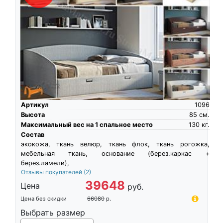
Артикул
1096
Высота
85
см.
Максимальный вес на 1 спальное место
130
кг.
Состав
экокожа, ткань велюр, ткань флок, ткань рогожка,
мебельная ткань, основание (берез.каркас +
берез.ламели),
Отзывы покупателей
(2)
39648
Цена
руб.
Цена без скидки
66080
р.
Выбрать размер