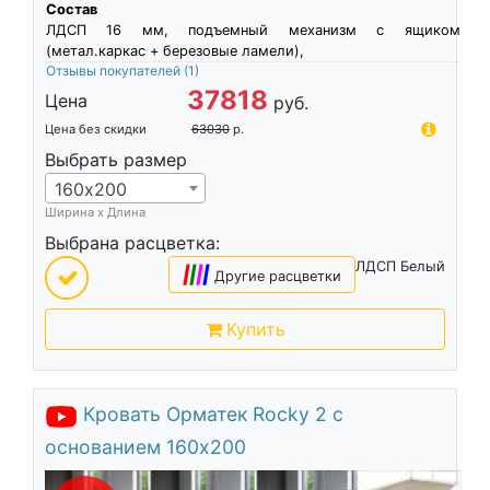
Состав
ЛДСП 16 мм, подъемный механизм с ящиком
(метал.каркас + березовые ламели),
Отзывы покупателей
(1)
37818
Цена
руб.
Цена без скидки
63030
р.
Выбрать размер
160х200
Ширина х Длина
Выбрана расцветка:
ЛДСП Белый
|
|
|
|
Другие расцветки
Купить
Кровать Орматек Rocky 2 с
основанием 160х200