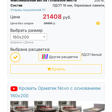
Максимальный вес на 1 спальное место
200
кг.
Состав
ЛДСП 16 мм, березовые ламели,
Отзывы покупателей
(1)
21408
Цена
руб.
Цена без скидки
35680
р.
Выбрать размер
160х200
Ширина х Длина
Выбрана расцветка:
ЛДСП Белый
|
|
|
|
Другие расцветки
Купить
Кровать Орматек Novo с основанием
160х200