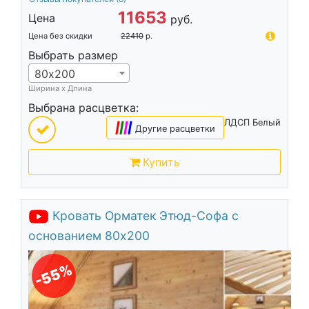
11653
Цена
руб.
Цена без скидки
22410
р.
Выбрать размер
80х200
Ширина х Длина
Выбрана расцветка:
ЛДСП Белый
|
|
|
|
Другие расцветки
Купить
Кровать Орматек Этюд-Софа с
основанием 80х200
-55%