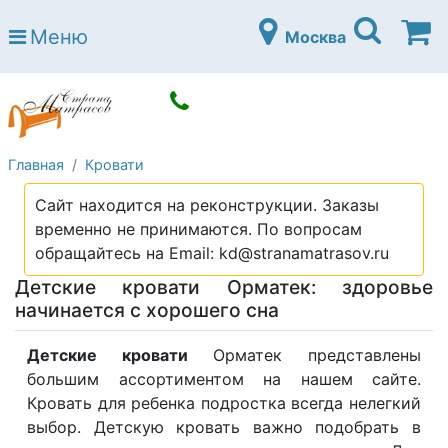
Страна матрасов
Меню
Москва
Open submenu (Матрасы)
Матрасы
Open submenu (Кровати)
Кровати
Open submenu (Аксессуары)
Аксессуары
Главная
Кровати
Open submenu (Диваны)
Диваны
Сайт находится на реконструкции. Заказы
Open submenu (Постельное белье)
Постельное белье
временно не принимаются. По вопросам
Open submenu (Мебель)
обращайтесь на Email: kd@stranamatrasov.ru
Мебель
Детские кровати Орматек: здоровье
Open submenu (Основания)
Основания
начинается с хорошего сна
Open submenu (Детские матрасы)
Детские матрасы
Детские кровати
Орматек представлены
Open submenu (Детские кровати)
большим ассортиментом на нашем сайте.
Детские кровати
Кровать для ребенка подростка всегда нелегкий
Open submenu (Шкафы)
Шкафы
выбор. Детскую кровать важно подобрать в