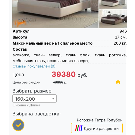
Артикул
946
Высота
37
см.
Максимальный вес на 1 спальное место
200
кг.
Состав
экокожа, ткань велюр, ткань флок, ткань рогожка,
мебельная ткань, основание из фанеры,
Отзывы покупателей
(0)
39380
Цена
руб.
Цена без скидки
46330
р.
Выбрать размер
160х200
Ширина х Длина
Выбрана расцветка:
Рогожка Тетра Голубой
|
|
|
|
Другие расцветки