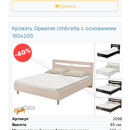
Купить
Кровать Орматек Umbretta с основанием
160х200
-40%
Артикул
2098
Высота
85
см.