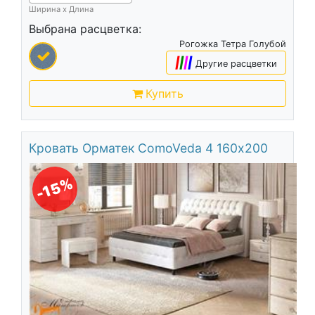
Ширина х Длина
Выбрана расцветка:
Рогожка Тетра Голубой
|
|
|
|
Другие расцветки
Купить
Кровать Орматек ComoVeda 4 160х200
-15%