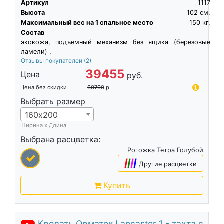
Артикул
1117
Высота
102
см.
Максимальный вес на 1 спальное место
150
кг.
Состав
экокожа, подъемный механизм без ящика (березовые
ламели) ,
Отзывы покупателей
(2)
39455
Цена
руб.
Цена без скидки
60700
р.
Выбрать размер
160х200
Ширина х Длина
Выбрана расцветка:
Рогожка Тетра Голубой
|
|
|
|
Другие расцветки
Купить
Кровать Орматек Lancaster 1 - тахта с