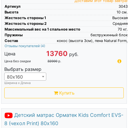
Доставим этот товар завтра!
Артикул
3043
Высота
10
см.
Жесткость стороны 1
Высокая
Жесткость стороны 2
Средняя
Максимальный вес на 1 спальное место
70
кг.
Пружины
беспружинный блок
Состав
кокос (высота 3см), пена Natural Form,
Отзывы покупателей
(4)
13760
Цена
руб.
Цена без скидки
32000
р.
Выбрать размер
80х160
Ширина х Длина
Купить
Детский матрас Орматек Kids Comfort EVS-
8 (чехол Print) 80х160