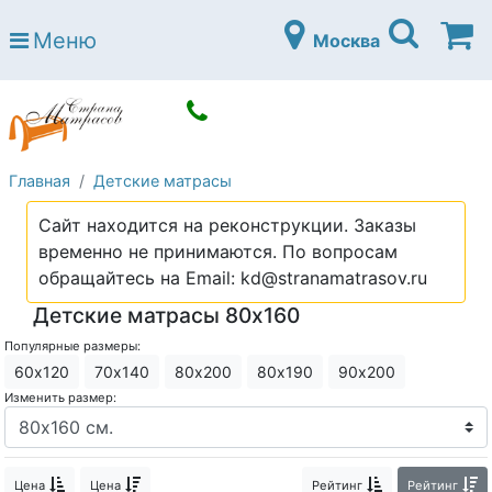
Страна матрасов
Меню
Москва
Open submenu (Матрасы)
Матрасы
Open submenu (Кровати)
Кровати
Open submenu (Аксессуары)
Аксессуары
Главная
Детские матрасы
Open submenu (Диваны)
Диваны
Сайт находится на реконструкции. Заказы
Open submenu (Постельное белье)
Постельное белье
временно не принимаются. По вопросам
Open submenu (Мебель)
обращайтесь на Email: kd@stranamatrasov.ru
Мебель
Детские матрасы 80х160
Open submenu (Основания)
Основания
Популярные размеры:
Open submenu (Детские матрасы)
Детские матрасы
60х120
70х140
80х200
80х190
90х200
Изменить размер:
Open submenu (Детские кровати)
Детские кровати
Open submenu (Шкафы)
Шкафы
Цена
Цена
Рейтинг
Рейтинг