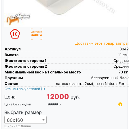
Доставим этот товар завтра!
Артикул
3042
Высота
11
см.
Жесткость стороны 1
Средняя
Жесткость стороны 2
Средняя
Максимальный вес на 1 спальное место
70
кг.
Пружины
беспружинный блок
Состав
латекс (высота 2см), пена Natural Form,
Отзывы покупателей
(1)
12000
Цена
руб.
Цена без скидки
30000
р.
Выбрать размер
80х160
Ширина х Длина