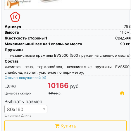
Артикул
793
Высота
11
см.
Жесткость стороны 1
Средняя
Максимальный вес на 1 спальное место
90
кг.
Пружины
независимые пружины EVS500 (500 пружин на спальное место)
Состав
ячеистая пена, термовойлок, независимые пружины EVS500,
спанбонд, карпет, усиление по периметру,
Отзывы покупателей
(4)
10166
Цена
руб.
Цена без скидки
14120
р.
Выбрать размер
80х160
Ширина х Длина
Купить