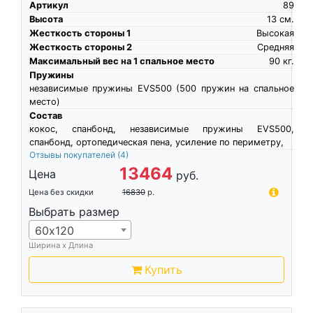
Артикул
89
Высота
13
см.
Жесткость стороны 1
Высокая
Жесткость стороны 2
Средняя
Максимальный вес на 1 спальное место
90
кг.
Пружины
независимые пружины EVS500 (500 пружин на спальное
место)
Состав
кокос, спанбонд, независимые пружины EVS500,
спанбонд, ортопедическая пена, усиление по периметру,
Отзывы покупателей
(4)
13464
Цена
руб.
Цена без скидки
16830
р.
Выбрать размер
60х120
Ширина х Длина
Купить