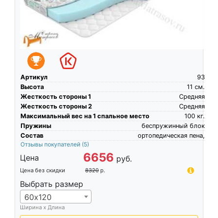
Артикул
93
Высота
11
см.
Жесткость стороны 1
Средняя
Жесткость стороны 2
Средняя
Максимальный вес на 1 спальное место
100
кг.
Пружины
беспружинный блок
Состав
ортопедическая пена,
Отзывы покупателей
(5)
6656
Цена
руб.
Цена без скидки
8320
р.
Выбрать размер
60х120
Ширина х Длина