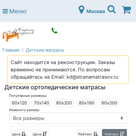
Страна матрасов
Меню
Москва
Open submenu (Матрасы)
Матрасы
Open submenu (Кровати)
Кровати
Open submenu (Аксессуары)
Аксессуары
Главная
Детские матрасы
Open submenu (Диваны)
Диваны
Сайт находится на реконструкции. Заказы
Open submenu (Постельное белье)
Постельное белье
временно не принимаются. По вопросам
Open submenu (Мебель)
обращайтесь на Email: kd@stranamatrasov.ru
Мебель
Детские ортопедические матрасы
Open submenu (Основания)
Основания
Популярные размеры:
Open submenu (Детские матрасы)
Детские матрасы
60х120
70х140
80х200
80х190
90х200
Изменить размер:
Open submenu (Детские кровати)
Детские кровати
Open submenu (Шкафы)
Шкафы
Цена
Цена
Рейтинг
Рейтинг