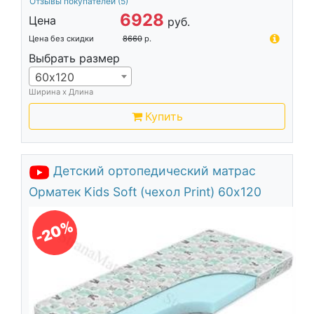
Отзывы покупателей
(5)
6928
Цена
руб.
Цена без скидки
8660
р.
Выбрать размер
60х120
Ширина х Длина
Купить
Детский ортопедический матрас
Орматек Kids Soft (чехол Print) 60х120
-20%