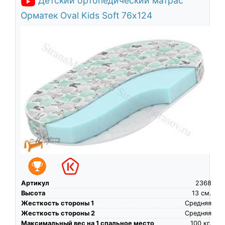
Детский ортопедический матрас
Орматек Oval Kids Soft 76х124
Артикул
2368
Высота
13
см.
Жесткость стороны 1
Средняя
Жесткость стороны 2
Средняя
Максимальный вес на 1 спальное место
100
кг.