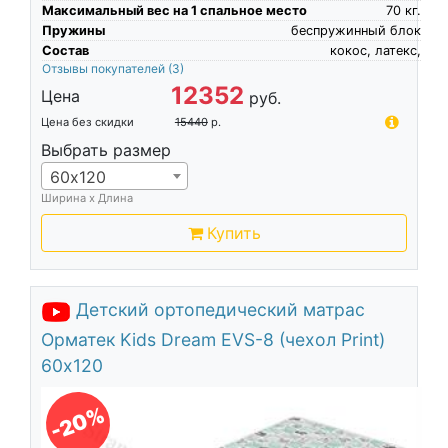
Максимальный вес на 1 спальное место
70
кг.
Пружины
беспружинный блок
Состав
кокос, латекс,
Отзывы покупателей
(3)
12352
Цена
руб.
Цена без скидки
15440
р.
Выбрать размер
60х120
Ширина х Длина
Купить
Детский ортопедический матрас
Орматек Kids Dream EVS-8 (чехол Print)
60х120
-20%