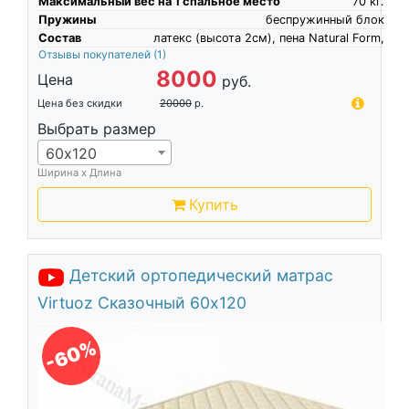
Максимальный вес на 1 спальное место
70
кг.
Пружины
беспружинный блок
Состав
латекс (высота 2см), пена Natural Form,
Отзывы покупателей
(1)
8000
Цена
руб.
Цена без скидки
20000
р.
Выбрать размер
60х120
Ширина х Длина
Купить
Детский ортопедический матрас
Virtuoz Сказочный 60х120
-60%