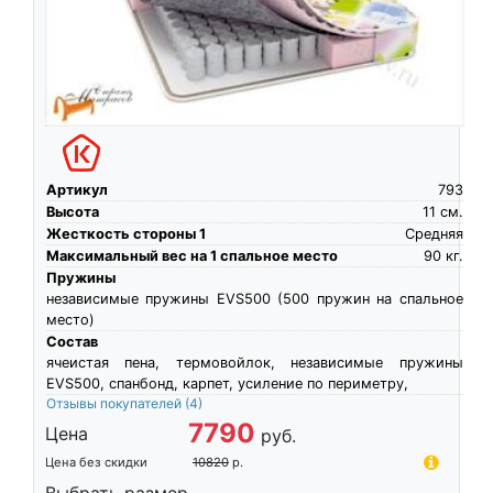
Артикул
793
Высота
11
см.
Жесткость стороны 1
Средняя
Максимальный вес на 1 спальное место
90
кг.
Пружины
независимые пружины EVS500 (500 пружин на спальное
место)
Состав
ячеистая пена, термовойлок, независимые пружины
EVS500, спанбонд, карпет, усиление по периметру,
Отзывы покупателей
(4)
7790
Цена
руб.
Цена без скидки
10820
р.