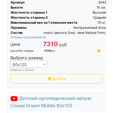
Артикул
3043
Высота
10
см.
Жесткость стороны 1
Высокая
Жесткость стороны 2
Средняя
Максимальный вес на 1 спальное место
70
кг.
Пружины
беспружинный блок
Состав
кокос (высота 3см), пена Natural Form,
Отзывы покупателей
(4)
7310
Цена
руб.
Цена без скидки
17000
р.
Выбрать размер
60х120
Ширина х Длина
Купить
Детский ортопедический матрас
Сонум Dream Middle 60х120