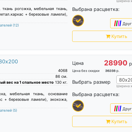
Ширина 
Выбрана расцветка:
, ткань рогожка, мебельная ткань,
метал.каркас + березовые ламели),
|
|
|
|
Друг
пателей
(12)
Купить
 80х200
28990
Цена
р
4068
Цена без скидки
36238
р.
86
см.
80х2
Выбрать размер
й вес на 1 спальное место
130
кг.
Ширина 
Выбрана расцветка:
жка, мебельная ткань, основание
ас + березовые ламели), экокожа,
|
|
|
|
Друг
пателей
(5)
Купить