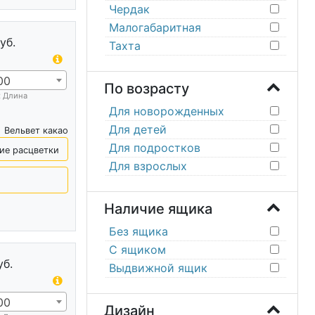
Чердак
Малогабаритная
уб.
Тахта
00
По возрасту
х Длина
Для новорожденных
Для детей
Вельвет какао
Для подростков
ие расцветки
Для взрослых
Наличие ящика
Без ящика
С ящиком
уб.
Выдвижной ящик
00
Дизайн