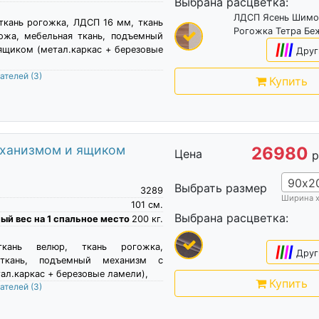
Выбрана расцветка:
ЛДСП Ясень Шимо
 ткань рогожка, ЛДСП 16 мм, ткань
Рогожка Тетра Бе
ожа, мебельная ткань, подъемный
|
|
|
|
ящиком (метал.каркас + березовые
Друг
пателей
(3)
Купить
еханизмом и ящиком
26980
Цена
р
90х2
Выбрать размер
3289
Ширина 
101
см.
Выбрана расцветка:
й вес на 1 спальное место
200
кг.
ткань велюр, ткань рогожка,
|
|
|
|
Друг
 ткань, подъемный механизм с
ал.каркас + березовые ламели),
Купить
пателей
(3)