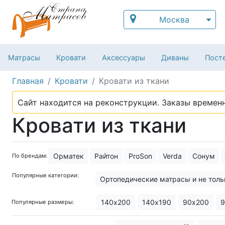
Москва
Матрасы
Кровати
Аксессуары
Диваны
Посте
Главная
Кровати
Кровати из ткани
Сайт находится на реконструкции. Заказы временн
Кровати из ткани
Орматек
Райтон
ProSon
Verda
Сонум
По брендам:
Популярные категории:
Ортопедические матрасы и не толь
140х200
140х190
90х200
9
Популярные размеры: