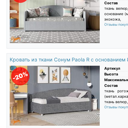
Состав
ткань велюр
основание (
экокожа,
Отзывы поку
Кровать из ткани Сонум Paola R с основанием
Артикул
-20%
Высота
Максимальны
Состав
ткань рого
(метал.карк
ткань велюр,
Отзывы поку