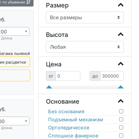
г
по убыванию
Размер
уб.
200
Высота
х Длина
Багама льняной
ие расцветки
Цена
от
до
Основание
уб.
Без основания
Подъемный механизм
00
Ортопедическое
х Длина
Сплошное фанерное