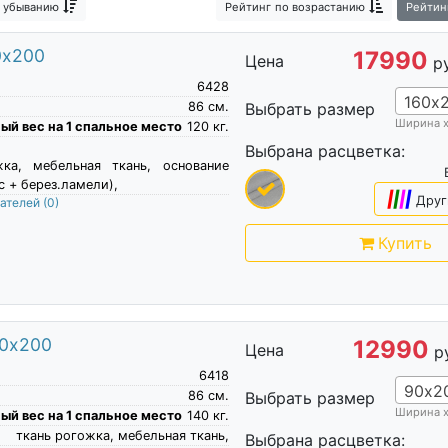
 убыванию
Рейтинг
по возрастанию
Рейтин
0х200
17990
Цена
р
6428
160х
86
см.
Выбрать размер
Ширина 
й вес на 1 спальное место
120
кг.
Выбрана расцветка:
жка, мебельная ткань, основание
с + берез.ламели),
|
|
|
|
Друг
пателей
(0)
Купить
90х200
12990
Цена
р
6418
90х2
86
см.
Выбрать размер
Ширина 
й вес на 1 спальное место
140
кг.
ткань рогожка, мебельная ткань,
Выбрана расцветка: