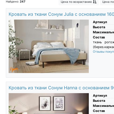
Найдено:
247
Цена
по возрастанию
Цена
по
Кровать из ткани Сонум Julia с основанием 16
Артикул
Высота
Максимальны
Состав
ткань рого
(берез.карка
Отзывы поку
Кровать из ткани Сонум Hanna с основанием 
Артикул
Высота
Максимальны
Состав