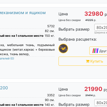
 механизмом и ящиком
32980
Цена
р
Цена без скидки
41225
р.
5732
80х2
Выбрать размер
82
см.
Ширина 
й вес на 1 спальное место
150
кг.
Выбрана расцветка:
жка, мебельная ткань, подъемный
ящиком (метал.каркас + березовые
|
|
|
|
Друг
кожа, ткань велюр,
пателей
(0)
Купить
х200
21990
Цена
р
3352
Цена без скидки
31414
р.
90
см.
80х2
Выбрать размер
й вес на 1 спальное место
140
кг.