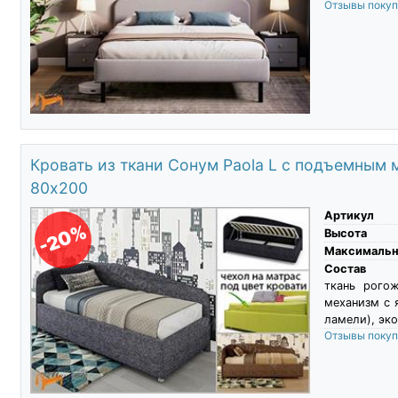
Отзывы поку
Кровать из ткани Сонум Paola L с подъемным
80х200
Артикул
-20%
Высота
Максимальны
Состав
ткань рого
механизм с 
ламели), эко
Отзывы поку