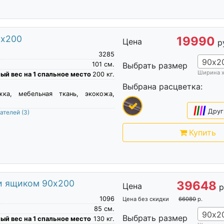
0х200
19990
Цена
р
3285
90х2
101
см.
Выбрать размер
Ширина 
й вес на 1 спальное место
200
кг.
Выбрана расцветка:
жка, мебельная ткань, экокожа,
|
|
|
|
Друг
пателей
(3)
Купить
 и ящиком 90х200
39648
Цена
р
1096
Цена без скидки
66080
р.
85
см.
90х2
Выбрать размер
й вес на 1 спальное место
130
кг.