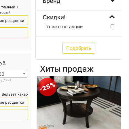
Бренд
 темный +
жевый
Скидки!
ие расцветки
Только по акции
уб.
Хиты продаж
00
х Длина
-25%
Вельвет какао
ие расцветки