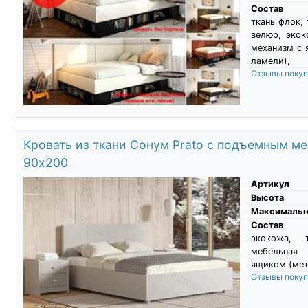
Состав
ткань флок,
велюр, экок
механизм с 
ламели),
Отзывы поку
Кровать из ткани Сонум Prato с подъемным м
90х200
Артикул
Высота
Максимальны
Состав
экокожа, 
мебельная
ящиком (мет
Отзывы поку