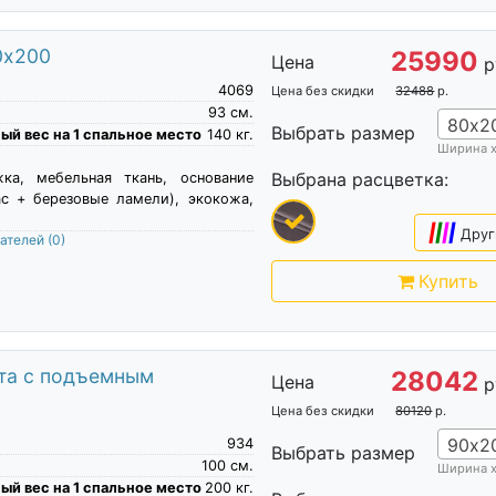
0х200
25990
Цена
р
4069
Цена без скидки
32488
р.
93
см.
80х2
Выбрать размер
й вес на 1 спальное место
140
кг.
Ширина 
Выбрана расцветка:
жка, мебельная ткань, основание
ас + березовые ламели), экокожа,
|
|
|
|
Друг
пателей
(0)
Купить
хта с подъемным
28042
Цена
р
Цена без скидки
80120
р.
90х2
934
Выбрать размер
100
см.
Ширина 
й вес на 1 спальное место
200
кг.