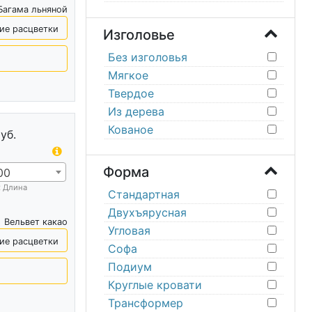
Багама льняной
ие расцветки
Изголовье
Без изголовья
Мягкое
Твердое
Из дерева
Кованое
уб.
Форма
00
х Длина
Стандартная
Двухъярусная
Вельвет какао
Угловая
ие расцветки
Софа
Подиум
Круглые кровати
Трансформер