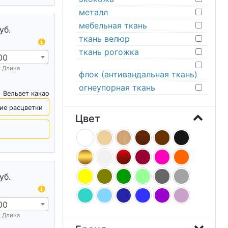
металл
мебельная ткань
уб.
ткань велюр
ткань рогожка
00
х Длина
флок (антивандальная ткань)
огнеупорная ткань
Вельвет какао
ие расцветки
Цвет
уб.
00
х Длина