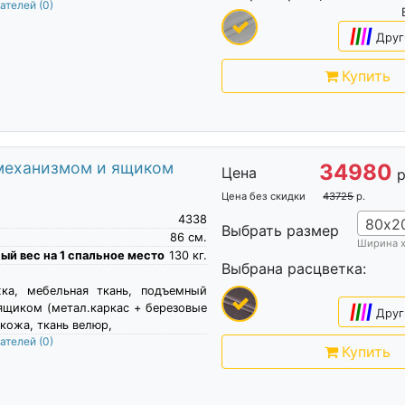
пателей
(0)
|
|
|
|
Друг
Купить
 механизмом и ящиком
34980
Цена
р
Цена без скидки
43725
р.
4338
80х2
Выбрать размер
86
см.
Ширина 
й вес на 1 спальное место
130
кг.
Выбрана расцветка:
жка, мебельная ткань, подъемный
ящиком (метал.каркас + березовые
|
|
|
|
Друг
кожа, ткань велюр,
пателей
(0)
Купить