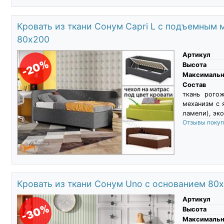
Кровать из ткани Сонум Capri L с подъемным
80х200
Артикул
-20%
Высота
Максимальны
Состав
ткань рого
механизм с 
ламели), эко
Отзывы поку
Кровать из ткани Сонум Uno с основанием 80
Артикул
-30%
Высота
Максимальны