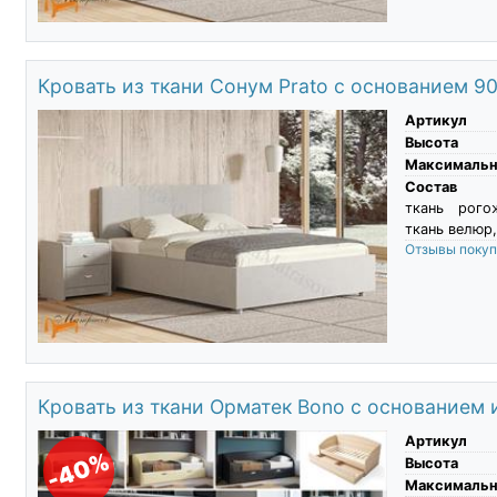
Кровать из ткани Сонум Prato с основанием 9
Артикул
Высота
Максимальны
Состав
ткань рого
ткань велюр,
Отзывы поку
Кровать из ткани Орматек Bono с основанием
Артикул
-40%
Высота
Максимальны