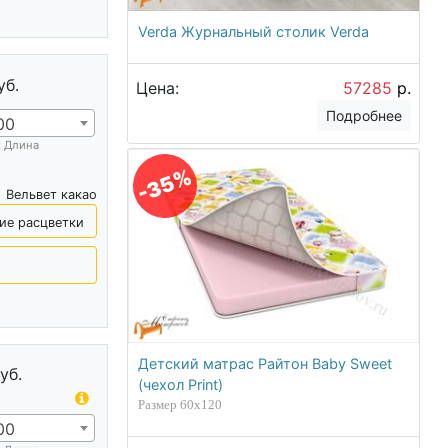
Verda Журнальный столик Verda
уб.
Цена:
57285
р.
Подробнее
00
х Длина
-35%
Вельвет какао
ие расцветки
Детский матрас Райтон Baby Sweet
уб.
(чехол Print)
Размер 60х120
00