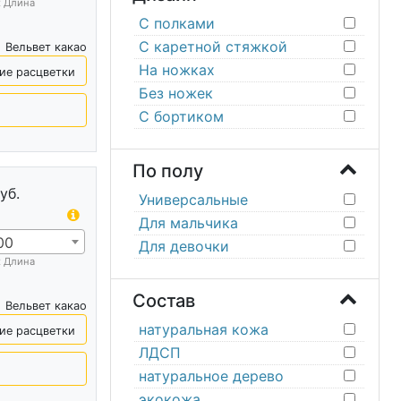
х Длина
С полками
С каретной стяжкой
Вельвет какао
На ножках
ие расцветки
Без ножек
С бортиком
По полу
уб.
Универсальные
Для мальчика
00
Для девочки
х Длина
Состав
Вельвет какао
натуральная кожа
ие расцветки
ЛДСП
натуральное дерево
экокожа