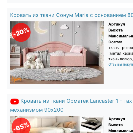
Кровать из ткани Сонум Maria с основанием 8
Артикул
-20%
Высота
Максимальны
Состав
ткань рого
(метал.карк
ткань велюр,
Отзывы поку
Кровать из ткани Орматек Lancaster 1 - та
механизмом 90х200
Артикул
-65%
Высота
Максимальны